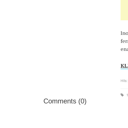
Ino
fe
ena
KLI
Hits
1
Comments (
0
)