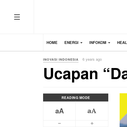
HOME
ENERGI
INFOKOM
HEA
6 years ago
INOVASI INDONESIA
Ucapan “Da
READING MODE
aA
aA